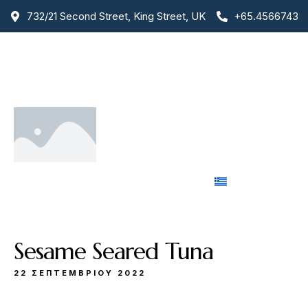
732/21 Second Street, King Street, UK
+65.4566743
Αρχική
Για Εμάς
Μενού
Υπηρεσίες
Gallery
Επικοινωνία
Sesame Seared Tuna
22 ΣΕΠΤΕΜΒΡΊΟΥ 2022