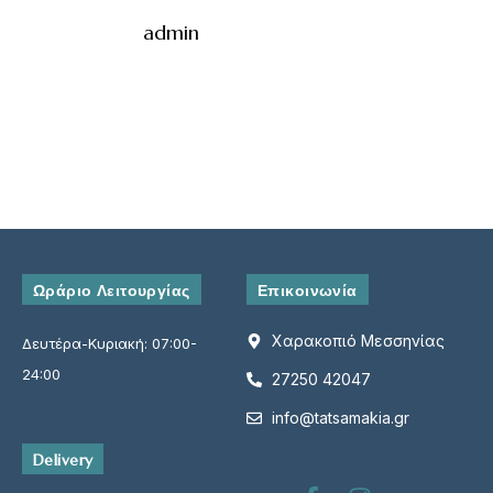
Φόρμα Κράτησης
admin
Όνομα*
Email*
Τηλέφωνο*
Ωράριο Λειτουργίας
Επικοινωνία
Είδος Κράτησης*
Χαρακοπιό Μεσσηνίας
Δευτέρα-Κυριακή: 07:00-
24:00
27250 42047
info@tatsamakia.gr
Αριθμός ατόμων*
Delivery