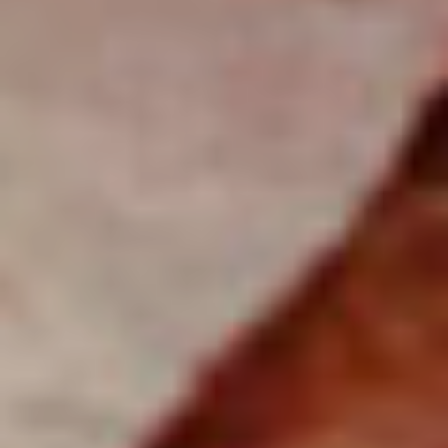
Όνομα*
Email*
Τηλέφωνο*
Είδος Κράτησης*
Αριθμός ατόμων*
Ημερομηνία*