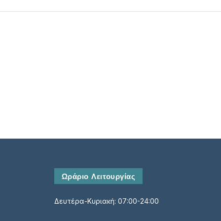
Τηλέφωνο*
Αριθμός ατόμων*
Ωράριο Λειτουργίας
Δευτέρα-Κυριακή: 07:00-24:00