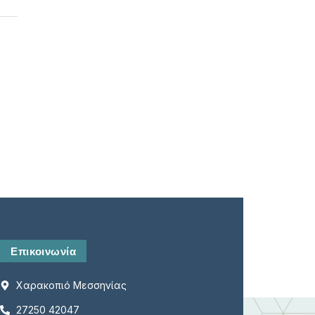
Είδος Κράτησης*
Ημερομηνία*
Μήνυμα*
Επικοινωνία
Χαρακοπιό Μεσσηνίας
27250 42047