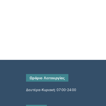
Τηλέφωνο*
Αριθμός ατόμων*
Ωράριο Λειτουργίας
Δευτέρα-Κυριακή: 07:00-24:00