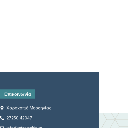
Είδος Κράτησης*
Ημερομηνία*
Μήνυμα*
Επικοινωνία
Χαρακοπιό Μεσσηνίας
27250 42047
info@tatsamakia.gr