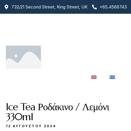
732/21 Second Street, King Street, UK
+65.4566743
Αρχική
Για Εμάς
Μενού
Υπηρεσίες
Gallery
Επικοινωνία
Ice Tea Ροδάκινο / Λεμόνι
330ml
12 ΑΥΓΟΎΣΤΟΥ 2024