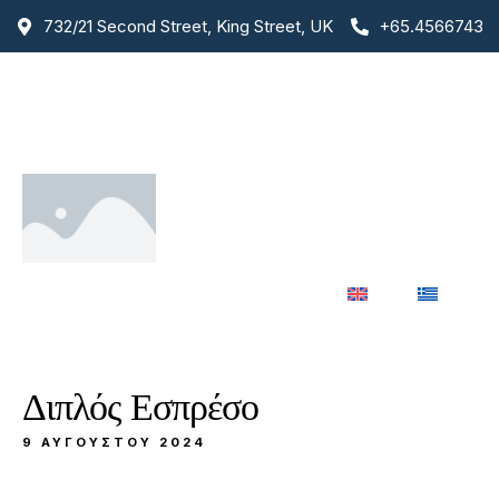
732/21 Second Street, King Street, UK
+65.4566743
Αρχική
Για Εμάς
Μενού
Υπηρεσίες
Gallery
Επικοινωνία
Διπλός Εσπρέσο
9 ΑΥΓΟΎΣΤΟΥ 2024